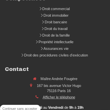
Droit commercial
Droit immobilier
Droit bancaire
Droit du travail
Droit de la famille
Propriété intellectuelle
Assurances vie
Droit des procédures civiles d'exécution
Contact
Maître Andrée Fougère
167 bis avenue Victor Hugo
75116
Paris 16
Afficher le téléphone
Du
Lundi
au
Vendredi
de
9h
à
19h
Continuer sans accepter