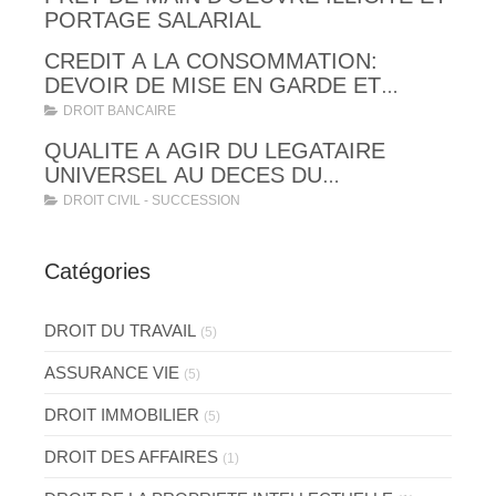
PORTAGE SALARIAL
CREDIT A LA CONSOMMATION:
DEVOIR DE MISE EN GARDE ET
OBLIGATIONS LEGALES
DROIT BANCAIRE
D'INFORMATION, D'EXPLICATION ET
QUALITE A AGIR DU LEGATAIRE
DE VERIFICATION DE SOLVABILITE
UNIVERSEL AU DECES DU
TESTATEUR
DROIT CIVIL - SUCCESSION
Catégories
DROIT DU TRAVAIL
(5)
ASSURANCE VIE
(5)
DROIT IMMOBILIER
(5)
DROIT DES AFFAIRES
(1)