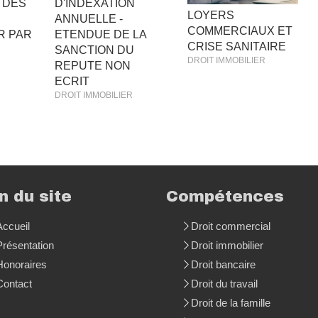
 DES
D'INDEXATION
LOYERS
ANNUELLE -
COMMERCIAUX ET
R PAR
ETENDUE DE LA
CRISE SANITAIRE
SANCTION DU
DROIT IMMOBILIER
R
REPUTE NON
ECRIT
DROIT IMMOBILIER
n du site
Compétences
Accueil
Droit commercial
Présentation
Droit immobilier
Honoraires
Droit bancaire
Contact
Droit du travail
Droit de la famille