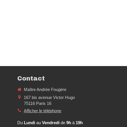
Contact
Maître Andrée Fougère
167 bis avenue Victor Hugo
75116
Paris 16
Afficher le téléphone
Du
Lundi
au
Vendredi
de
9h
à
19h