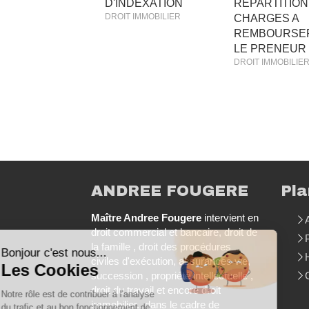
D'INDEXATION
REPARTITION
DROIT IMMOBILIER
CHARGES A
REMBOURSE
LE PRENEUR
DROIT IMMOBILIE
ANDREE FOUGERE
Pla
Continuer sans accepter
Maître Andree Fougere
intervient en
droit commercial et bancaire, droit de
la famille , droit des procédures
Bonjour c'est nous...
civiles d'exécution, assurances vie,
Les Cookies
succession , propriété intellectuelle ,
droit du travail et encore droit
Notre rôle est de contribuer à l'analyse
immobilier., dans le cadre de
du trafic et au bon fonctionnement de