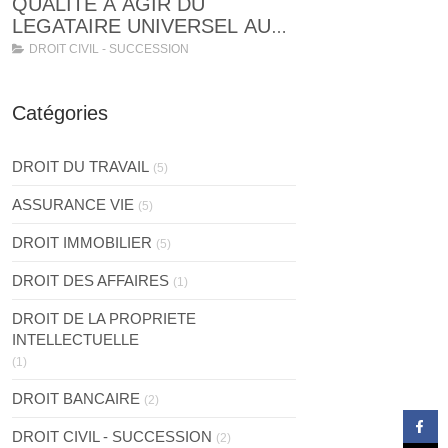
D'INFORMATION,
QUALITE A AGIR DU
D'EXPLICATION ET DE
LEGATAIRE UNIVERSEL AU
VERIFICATION DE
DECES DU TESTATEUR
DROIT CIVIL - SUCCESSION
SOLVABILITE
Catégories
DROIT DU TRAVAIL
(5)
ASSURANCE VIE
(5)
DROIT IMMOBILIER
(5)
DROIT DES AFFAIRES
(1)
DROIT DE LA PROPRIETE
INTELLECTUELLE
(1)
DROIT BANCAIRE
(2)
DROIT CIVIL - SUCCESSION
(2)