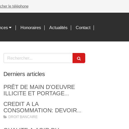
icher le téléphone
nces
Honoraires
Actualités
Contact
Rechercher
Derniers articles
PRÊT DE MAIN D'OEUVRE
ILLICITE ET PORTAGE
SALARIAL
CREDIT A LA
CONSOMMATION: DEVOIR
DE MISE EN GARDE ET
DROIT BANCAIRE
OBLIGATIONS LEGALES