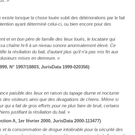
us. »
 existe lorsque la chose louée subit des détériorations par le fait
tention ayant déterminé celui-ci, ou bien encore pour des
t et en bon père de famille des lieux loués, le locataire qui
nt sa chaîne hi-fi à un niveau sonore anormalement élevé. Ce
 la résiliation du bail, d’autant plus qu’il n’a pas mis fin aux
 plusieurs mises en demeure. »
1999, N° 1997/18803, JurisData 1999-020356)
ssance paisible des lieux en raison du tapage diurne et nocturne
ts des visiteurs ainsi que des divagations de chiens. Même si
qui a fait de gros efforts pour ne plus faire de bruit, certains
s justifiant la résiliation du bail. »
ion A, 1er février 2000, JurisData 2000-113477)
ins et la consommation de drogue intolérable pour la sécurité des