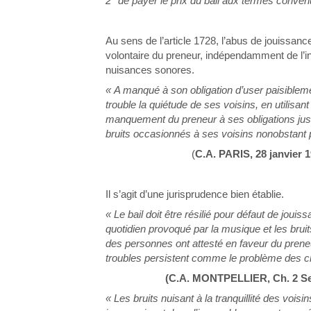
2° de payer le prix du bail aux termes conven
Au sens de l’article 1728, l’abus de jouissance
volontaire du preneur, indépendamment de l’in
nuisances sonores.
« A manqué à son obligation d’user paisiblemen
trouble la quiétude de ses voisins, en utilisa
manquement du preneur à ses obligations justifie
bruits occasionnés à ses voisins nonobstant
(
C.A. PARIS, 28 janvier 
Il s’agit d’une jurisprudence bien établie.
« Le bail doit être résilié pour défaut de joui
quotidien provoqué par la musique et les brui
des personnes ont attesté en faveur du preneur 
troubles persistent comme le problème des chien
(C.A. MONTPELLIER, Ch. 2 Sect
« Les bruits nuisant à la tranquillité des vois