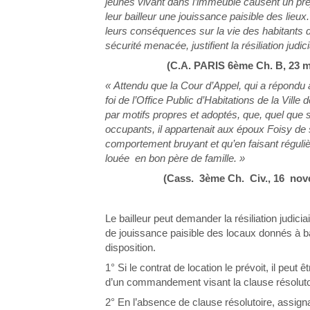
jeunes vivant dans l’immeuble causent un préj
leur bailleur une jouissance paisible des lieux
leurs conséquences sur la vie des habitants de 
sécurité menacée, justifient la résiliation judic
(C.A. PARIS 6ème Ch. B, 23 m
« Attendu que la Cour d’Appel, qui a répondu
foi de l’Office Public d’Habitations de la Vill
par motifs propres et adoptés, que, quel que s
occupants, il appartenait aux époux Foisy de 
comportement bruyant et qu’en faisant réguliè
louée en bon père de famille. »
(Cass. 3ème Ch. Civ., 16 nove
Le bailleur peut demander la résiliation judici
de jouissance paisible des locaux donnés à ba
disposition.
1° Si le contrat de location le prévoit, il peut 
d’un commandement visant la clause résolutoir
2° En l’absence de clause résolutoire, assignat