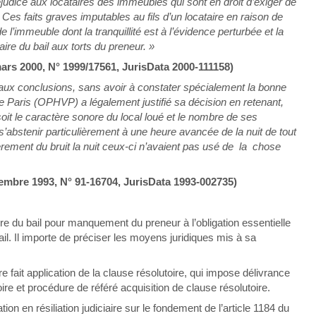
udice aux locataires des immeubles qui sont en droit d’exiger de
. Ces faits graves imputables au fils d’un locataire en raison de
l’immeuble dont la tranquillité est à l’évidence perturbée et la
iaire du bail aux torts du preneur. »
ars 2000, N° 1999/17561, JurisData 2000-111158)
 aux conclusions, sans avoir à constater spécialement la bonne
e de Paris (OPHVP) a légalement justifié sa décision en retenant,
oit le caractère sonore du local loué et le nombre de ses
s’abstenir particulièrement à une heure avancée de la nuit de tout
rement du bruit la nuit ceux-ci n’avaient pas usé de la chose
mbre 1993, N° 91-16704, JurisData 1993-002735)
aire du bail pour manquement du preneur à l’obligation essentielle
il. Il importe de préciser les moyens juridiques mis à sa
être fait application de la clause résolutoire, qui impose délivrance
e et procédure de référé acquisition de clause résolutoire.
ion en résiliation judiciaire sur le fondement de l’article 1184 du