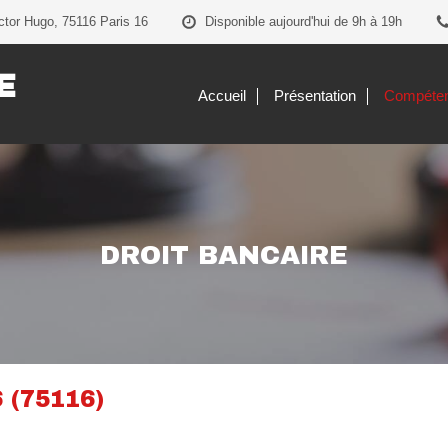
ctor Hugo, 75116 Paris 16
Disponible aujourd'hui de 9h à 19h
E
Accueil
Présentation
Compéte
DROIT BANCAIRE
6 (75116)