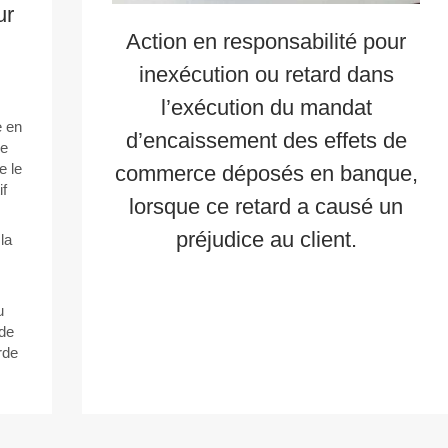
ur
Action en responsabilité pour
inexécution ou retard dans
l’exécution du mandat
e en
d’encaissement des effets de
ne
e le
commerce déposés en banque,
if
lorsque ce retard a causé un
préjudice au client.
la
u
 de
rde