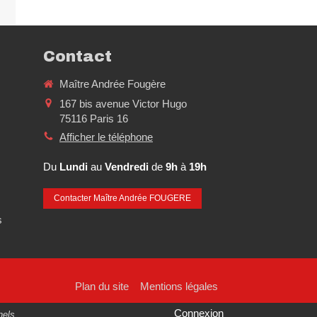
Contact
Maître Andrée Fougère
167 bis avenue Victor Hugo
75116
Paris 16
Afficher le téléphone
Du
Lundi
au
Vendredi
de
9h
à
19h
Contacter Maître Andrée FOUGERE
s
Plan du site
Mentions légales
la manière dont vos informations sont manipulées.
Connexion
nels