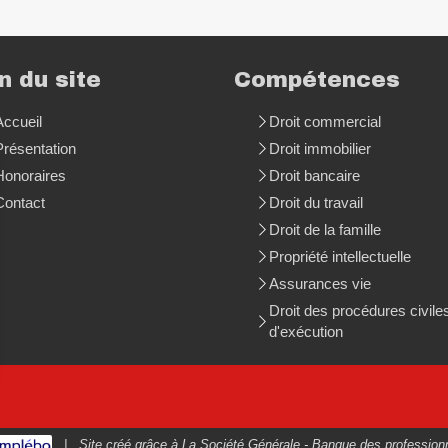
n du site
Compétences
Accueil
Droit commercial
Présentation
Droit immobilier
Honoraires
Droit bancaire
Contact
Droit du travail
Droit de la famille
Propriété intellectuelle
Assurances vie
Droit des procédures civile
d'exécution
rantissant la conformité avec les réglementations. Personnalisez vos préférences pour contrôler 
|
Site créé grâce à La
Société Générale - Banque des profession