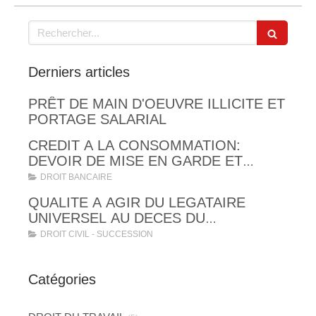
Rechercher
Derniers articles
PRÊT DE MAIN D'OEUVRE ILLICITE ET
PORTAGE SALARIAL
CREDIT A LA CONSOMMATION:
DEVOIR DE MISE EN GARDE ET
OBLIGATIONS LEGALES
DROIT BANCAIRE
D'INFORMATION, D'EXPLICATION ET
QUALITE A AGIR DU LEGATAIRE
DE VERIFICATION DE SOLVABILITE
UNIVERSEL AU DECES DU
TESTATEUR
DROIT CIVIL - SUCCESSION
Catégories