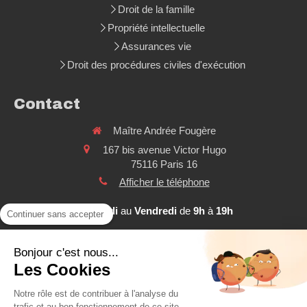
Droit de la famille
Propriété intellectuelle
Assurances vie
Droit des procédures civiles d'exécution
Contact
Maître Andrée Fougère
167 bis avenue Victor Hugo
75116
Paris 16
Afficher le téléphone
Du
Lundi
au
Vendredi
de
9h
à
19h
Continuer sans accepter
Contacter Maître Andrée FOUGERE
Bonjour c'est nous...
Les Cookies
©2021 ANDREE FOUGERE - Avocat à Paris 16
Notre rôle est de contribuer à l'analyse du
trafic et au bon fonctionnement de ce site.