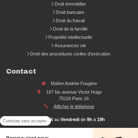
Droit immobilier
Droit bancaire
Droit du travail
Droit de la famille
Propriété intellectuelle
Assurances vie
Droit des procédures civiles d'exécution
Contact
Maître Andrée Fougère
167 bis avenue Victor Hugo
75116
Paris 16
Afficher le téléphone
Du
Lundi
au
Vendredi
de
9h
à
19h
Continuer sans accepter
Contacter Maître Andrée FOUGERE