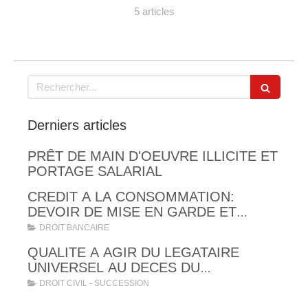
5 articles
Rechercher
Derniers articles
PRÊT DE MAIN D'OEUVRE ILLICITE ET
PORTAGE SALARIAL
CREDIT A LA CONSOMMATION:
DEVOIR DE MISE EN GARDE ET
OBLIGATIONS LEGALES
DROIT BANCAIRE
D'INFORMATION, D'EXPLICATION ET
QUALITE A AGIR DU LEGATAIRE
DE VERIFICATION DE SOLVABILITE
UNIVERSEL AU DECES DU
TESTATEUR
DROIT CIVIL - SUCCESSION