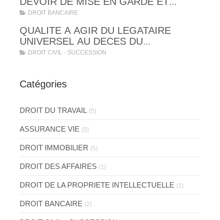
DEVOIR DE MISE EN GARDE ET
OBLIGATIONS LEGALES
DROIT BANCAIRE
D'INFORMATION, D'EXPLICATION ET
QUALITE A AGIR DU LEGATAIRE
DE VERIFICATION DE SOLVABILITE
UNIVERSEL AU DECES DU
TESTATEUR
DROIT CIVIL - SUCCESSION
Catégories
DROIT DU TRAVAIL
(5)
ASSURANCE VIE
(5)
DROIT IMMOBILIER
(5)
DROIT DES AFFAIRES
(1)
DROIT DE LA PROPRIETE INTELLECTUELLE
(1)
DROIT BANCAIRE
(2)